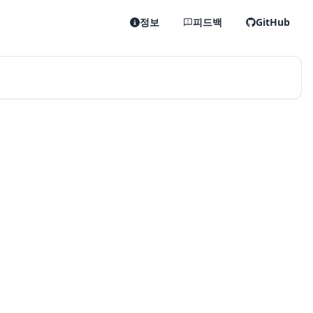
정보
피드백
GitHub