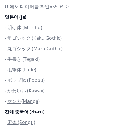
UI에서 데이터를 확인하세요 ->
일본어 (ja)
-
明朝体 (Mincho)
-
角ゴシック (Kaku Gothic)
-
丸ゴシック (Maru Gothic)
-
手書き (Tegaki)
-
毛筆体 (Fude)
-
ポップ体 (Poppu)
-
かわいい (Kawaii)
-
マンガ(Manga)
간체 중국어 (zh-cn)
-
宋体 (Songti)