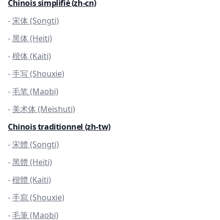
Chinois simplifié (zh-cn)
-
宋体 (Songti)
-
黑体 (Heiti)
-
楷体 (Kaiti)
-
手写 (Shouxie)
-
毛笔 (Maobi)
-
美术体 (Meishuti)
Chinois traditionnel (zh-tw)
-
宋體 (Songti)
-
黑體 (Heiti)
-
楷體 (Kaiti)
-
手寫 (Shouxie)
-
毛筆 (Maobi)