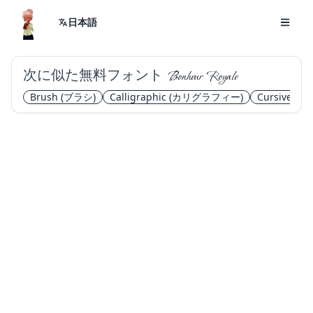
日本語
次に似た無料フォント
Bonheur Royale
Brush
(ブラシ)
Calligraphic
(カリグラフィー)
Cursive
(筆