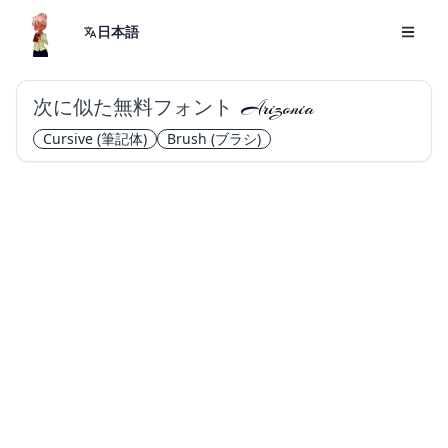
日本語
次に似た無料フォント
Arizonia
Cursive
(筆記体)
Brush
(ブラシ)