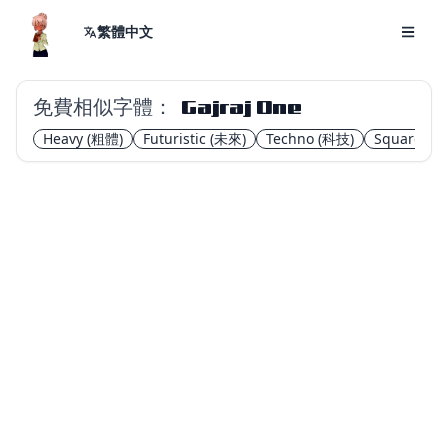
繁體中文
免費相似字體：
Gajraj One
Heavy
(粗體)
Futuristic
(未來)
Techno
(科技)
Square
(方