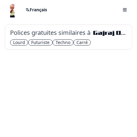
Français
Polices gratuites similaires à
Gajraj One
Lourd
Futuriste
Techno
Carré