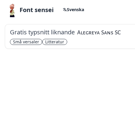
Font sensei
Svenska
Gratis typsnitt liknande
Alegreya Sans SC
Små versaler
Litteratur