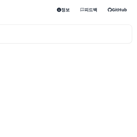
정보
피드백
GitHub