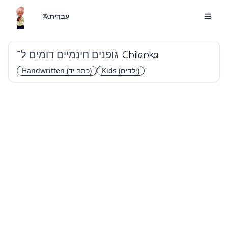
עִבְרִית
גופנים חינמיים דומים ל־
Chilanka
(ילדים)
Kids
(כתב יד)
Handwritten