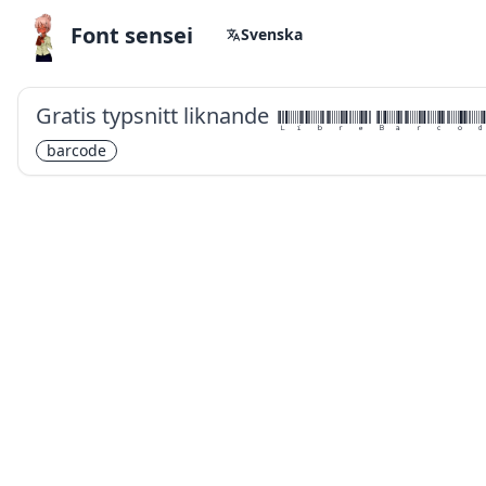
Font sensei
Svenska
Gratis typsnitt liknande
Libre Barcod
barcode