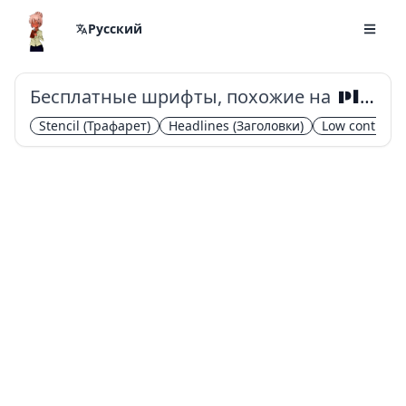
Русский
Бесплатные шрифты, похожие на
Plaster
Stencil
(Трафарет)
Headlines
(Заголовки)
Low contrast
(