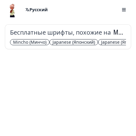
Русский
Бесплатные шрифты, похожие на
Murecho
Mincho
(Минчо)
Japanese
(Японский)
Japanese
(Японс