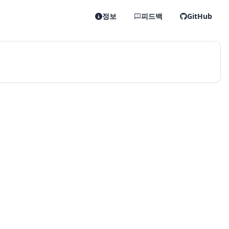
정보
피드백
GitHub