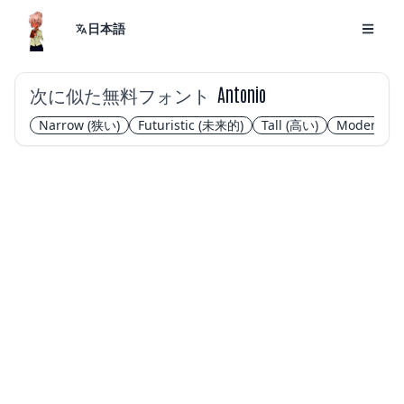
日本語
次に似た無料フォント
Antonio
Narrow
(狭い)
Futuristic
(未来的)
Tall
(高い)
Modern
(モ