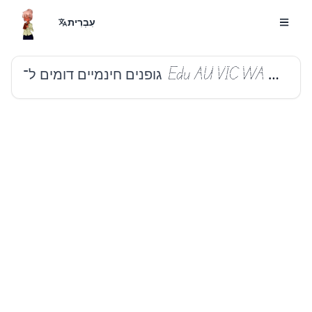
עִבְרִית
גופנים חינמיים דומים ל־
Edu AU VIC WA NT Dots