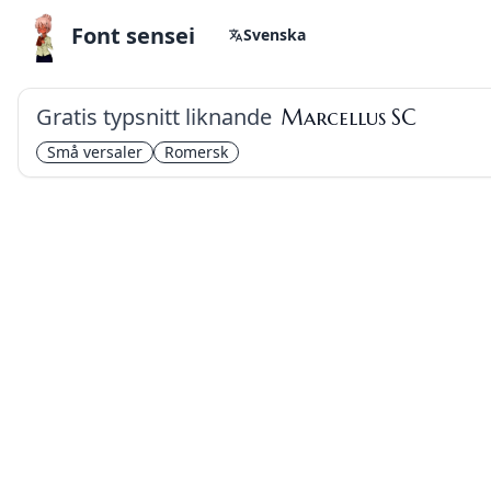
Font sensei
Svenska
Gratis typsnitt liknande
Marcellus SC
Små versaler
Romersk