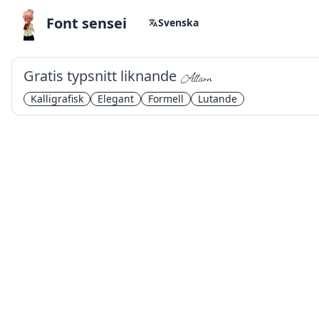
Font sensei
Svenska
Gratis typsnitt liknande
Allison
Kalligrafisk
Elegant
Formell
Lutande