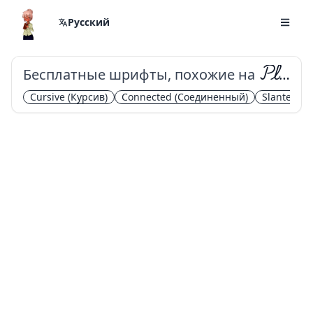
Русский
Бесплатные шрифты, похожие на
Playwrite BE VLG
Cursive
(Курсив)
Connected
(Соединенный)
Slanted
(Н