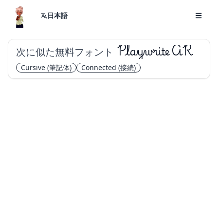
日本語
次に似た無料フォント
Playwrite AR
Cursive
(筆記体)
Connected
(接続)