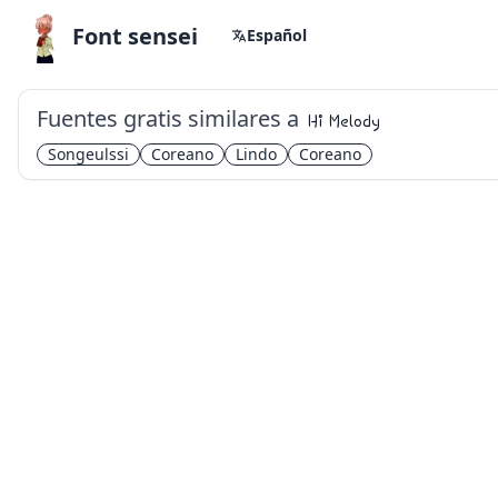
Font sensei
Español
Fuentes gratis similares a
Hi Melody
Songeulssi
Coreano
Lindo
Coreano