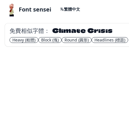
Font sensei
繁體中文
免費相似字體：
Climate Crisis
Heavy
(粗體)
Block
(塊)
Round
(圓形)
Headlines
(標題)